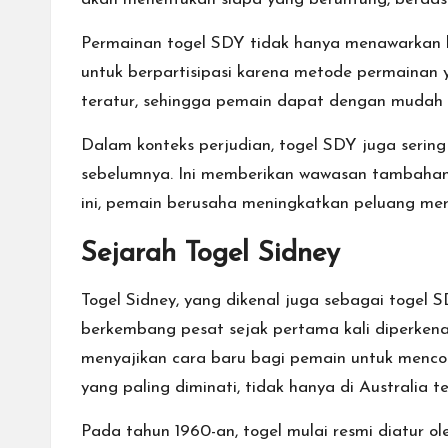
Permainan togel SDY tidak hanya menawarkan k
untuk berpartisipasi karena metode permainan 
teratur, sehingga pemain dapat dengan mudah 
Dalam konteks perjudian, togel SDY juga serin
sebelumnya. Ini memberikan wawasan tambahan
ini, pemain berusaha meningkatkan peluang me
Sejarah Togel Sidney
Togel Sidney, yang dikenal juga sebagai togel S
berkembang pesat sejak pertama kali diperkenal
menyajikan cara baru bagi pemain untuk mencob
yang paling diminati, tidak hanya di Australia t
Pada tahun 1960-an, togel mulai resmi diatur o