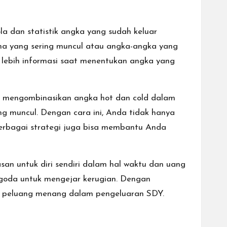
a dan statistik angka yang sudah keluar
a yang sering muncul atau angka-angka yang
lebih informasi saat menentukan angka yang
ba mengombinasikan angka hot dan cold dalam
g muncul. Dengan cara ini, Anda tidak hanya
berbagai strategi juga bisa membantu Anda
asan untuk diri sendiri dalam hal waktu dan uang
ergoda untuk mengejar kerugian. Dengan
n peluang menang dalam pengeluaran SDY.