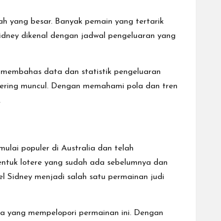
h yang besar. Banyak pemain yang tertarik
Sidney dikenal dengan jadwal pengeluaran yang
g membahas data dan statistik pengeluaran
ering muncul. Dengan memahami pola dan tren
.
mulai populer di Australia dan telah
bentuk lotere yang sudah ada sebelumnya dan
 Sidney menjadi salah satu permainan judi
ota yang mempelopori permainan ini. Dengan