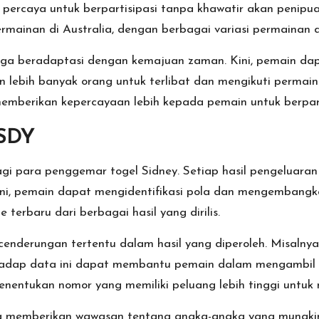
 percaya untuk berpartisipasi tanpa khawatir akan penipua
ermainan di Australia, dengan berbagai variasi permainan 
juga beradaptasi dengan kemajuan zaman. Kini, pemain da
kan lebih banyak orang untuk terlibat dan mengikuti perm
memberikan kepercayaan lebih kepada pemain untuk berpart
 SDY
agi para penggemar togel Sidney. Setiap hasil pengelua
ini, pemain dapat mengidentifikasi pola dan mengembangka
 terbaru dari berbagai hasil yang dirilis.
cenderungan tertentu dalam hasil yang diperoleh. Misalnya
erhadap data ini dapat membantu pemain dalam mengambil 
entukan nomor yang memiliki peluang lebih tinggi untuk 
 memberikan wawasan tentang angka-angka yang mungkin 