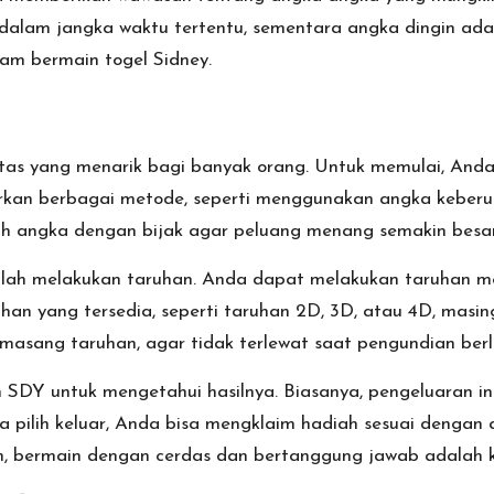
alam jangka waktu tertentu, sementara angka dingin adal
lam bermain togel Sidney.
tas yang menarik bagi banyak orang. Untuk memulai, Anda
an berbagai metode, seperti menggunakan angka keberunt
ih angka dengan bijak agar peluang menang semakin besar
alah melakukan taruhan. Anda dapat melakukan taruhan mel
han yang tersedia, seperti taruhan 2D, 3D, atau 4D, masi
masang taruhan, agar tidak terlewat saat pengundian ber
n SDY untuk mengetahui hasilnya. Biasanya, pengeluaran i
a pilih keluar, Anda bisa mengklaim hadiah sesuai dengan 
, bermain dengan cerdas dan bertanggung jawab adalah k