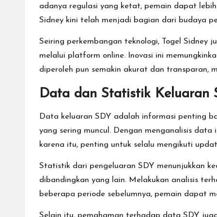
adanya regulasi yang ketat, pemain dapat lebih
Sidney kini telah menjadi bagian dari budaya p
Seiring perkembangan teknologi, Togel Sidney 
melalui platform online. Inovasi ini memungkin
diperoleh pun semakin akurat dan transparan, 
Data dan Statistik Keluaran
Data keluaran SDY adalah informasi penting b
yang sering muncul. Dengan menganalisis data 
karena itu, penting untuk selalu mengikuti update
Statistik dari pengeluaran SDY menunjukkan ke
dibandingkan yang lain. Melakukan analisis t
beberapa periode sebelumnya, pemain dapat men
Selain itu, pemahaman terhadap data SDY juga