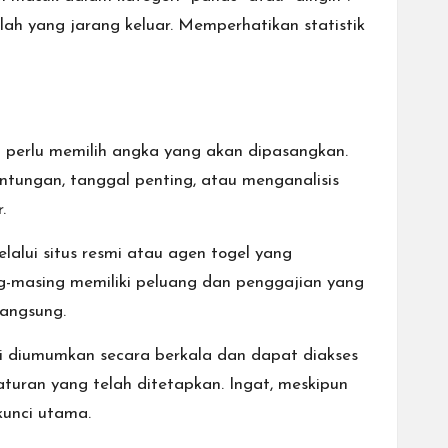
ah yang jarang keluar. Memperhatikan statistik
 perlu memilih angka yang akan dipasangkan.
ungan, tanggal penting, atau menganalisis
.
alui situs resmi atau agen togel yang
ng-masing memiliki peluang dan penggajian yang
langsung.
ni diumumkan secara berkala dan dapat diakses
aturan yang telah ditetapkan. Ingat, meskipun
unci utama.