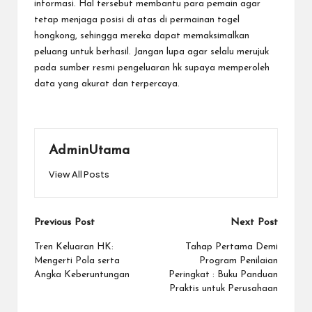
informasi. Hal tersebut membantu para pemain agar
tetap menjaga posisi di atas di permainan togel
hongkong, sehingga mereka dapat memaksimalkan
peluang untuk berhasil. Jangan lupa agar selalu merujuk
pada sumber resmi pengeluaran hk supaya memperoleh
data yang akurat dan terpercaya.
AdminUtama
View All Posts
Post
Previous Post
Next Post
navigation
Tren Keluaran HK:
Tahap Pertama Demi
Mengerti Pola serta
Program Penilaian
Angka Keberuntungan
Peringkat : Buku Panduan
Praktis untuk Perusahaan