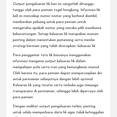
Output pengeluaran hk hari ini sangatlah ditunggu-
tunggu oleh para pemain togel hongkong. Informasi hk
kali ini mencakup nomor-nomor yang berhasil diambil,
memberikan peluang untuk para pemain untuk
mengetahui apakah nomor yang mereka pilih membawa
keberuntungan. Setiap keluaran hk merupakan momen
penting dalam menentukan pemenang serta menilai
strategi bermain yang telah diterapkan.
keluaran hk
Para penggemar toto hk biasanya menggunakan
informasi mengenai output keluaran hk dalam
mempelajari pola serta tren yang kemungkinan muncul.
Oleh karena itu, para pemain dapat mempersiapkan diri
untuk permainan selanjutnya dengan lebih optimal.
Keluaran hk yang teratur serta terbuka juga menjaga
transparansi di permainan, sehingga lebih dipercaya oleh
para pemain.
Dengan melihat output pengeluaran terkini, penting
untuk selalu memperbarui data hk agar tidak ketinggalan