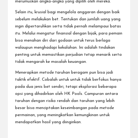
merumuskan angka-angka yang dipilih oleh mereka.
Selain itu, krusial bagi mengelola anggaran dengan baik
sebelum melakukan bet. Tentukan dan jumlah uang yang
ingin dipertaruhkan serta tidak pernah melampaui batas
itu. Melalui mengatur finansial dengan bijak, para pemain
bisa menahan diri dari godaan untuk terus berlaga
walaupun menghadapi kekalahan. Ini adalah tindakan
penting untuk memastikan perjudian tetap menarik serta
tidak mengarah ke masalah keuangan.
Menerapkan metode taruhan beragam pun bisa jadi
taktik efektif. Cobalah untuk untuk tidak berfokus hanya
pada dua jenis bet sendiri, tetapi eksplorasi beberapa
opsi yang dihadirkan oleh HK Pools. Campuran antara
taruhan dengan risiko rendah dan taruhan yang lebih
besar bisa menciptakan keseimbangan pada metode
permainan, yang meningkatkan kemungkinan untuk
mendapatkan hasil yang diinginkan.