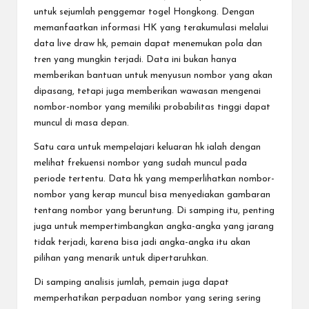
untuk sejumlah penggemar togel Hongkong. Dengan
memanfaatkan informasi HK yang terakumulasi melalui
data live draw hk, pemain dapat menemukan pola dan
tren yang mungkin terjadi. Data ini bukan hanya
memberikan bantuan untuk menyusun nombor yang akan
dipasang, tetapi juga memberikan wawasan mengenai
nombor-nombor yang memiliki probabilitas tinggi dapat
muncul di masa depan.
Satu cara untuk mempelajari keluaran hk ialah dengan
melihat frekuensi nombor yang sudah muncul pada
periode tertentu. Data hk yang memperlihatkan nombor-
nombor yang kerap muncul bisa menyediakan gambaran
tentang nombor yang beruntung. Di samping itu, penting
juga untuk mempertimbangkan angka-angka yang jarang
tidak terjadi, karena bisa jadi angka-angka itu akan
pilihan yang menarik untuk dipertaruhkan.
Di samping analisis jumlah, pemain juga dapat
memperhatikan perpaduan nombor yang sering sering