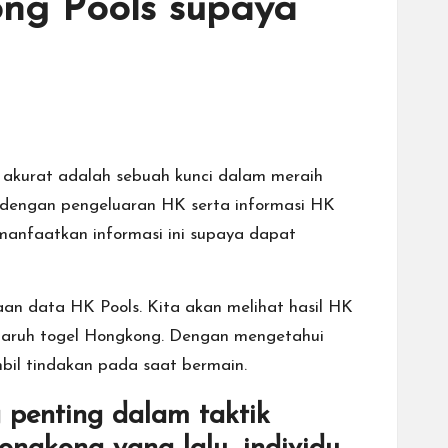
ng Pools supaya
akurat adalah sebuah kunci dalam meraih
l dengan pengeluaran HK serta informasi HK
emanfaatkan informasi ini supaya dapat
aan data HK Pools. Kita akan melihat hasil HK
etaruh togel Hongkong. Dengan mengetahui
il tindakan pada saat bermain.
 penting dalam taktik