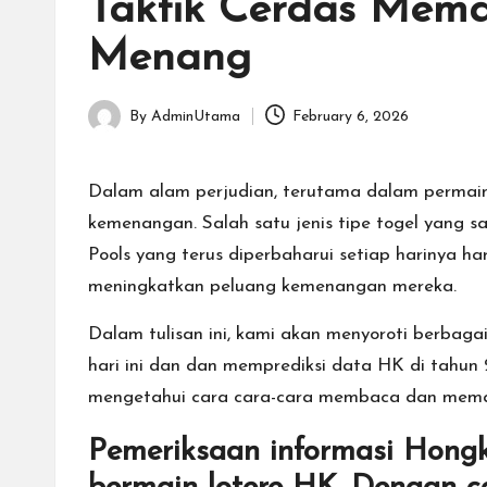
Taktik Cerdas Mem
Menang
By
AdminUtama
February 6, 2026
Posted
by
Dalam alam perjudian, terutama dalam permai
kemenangan. Salah satu jenis tipe togel yang 
Pools yang terus diperbaharui setiap harinya h
meningkatkan peluang kemenangan mereka.
Dalam tulisan ini, kami akan menyoroti berbaga
hari ini dan dan memprediksi data HK di tahu
mengetahui cara cara-cara membaca dan memah
Pemeriksaan informasi Hongk