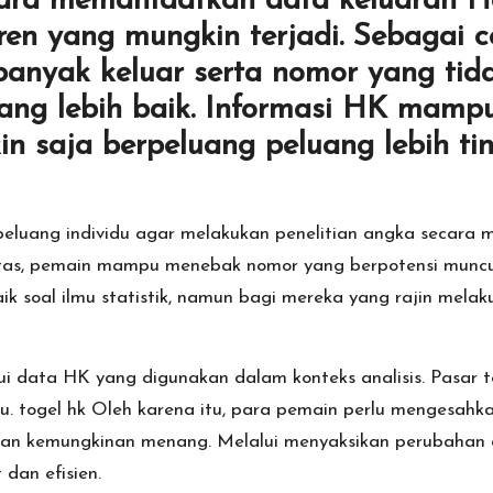
ara memanfaatkan data keluaran Ho
en yang mungkin terjadi. Sebagai c
nyak keluar serta nomor yang tidak
yang lebih baik. Informasi HK ma
 saja berpeluang peluang lebih tin
i peluang individu agar melakukan penelitian angka seca
bilitas, pemain mampu menebak nomor yang berpotensi munc
soal ilmu statistik, namun bagi mereka yang rajin melaku
rui data HK yang digunakan dalam konteks analisis. Pasar 
tu.
togel hk
Oleh karena itu, para pemain perlu mengesahka
an kemungkinan menang. Melalui menyaksikan perubahan da
 dan efisien.