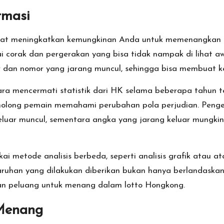
rmasi
at meningkatkan kemungkinan Anda untuk memenangkan di
corak dan pergerakan yang bisa tidak nampak di lihat aw
 dan nomor yang jarang muncul, sehingga bisa membuat kep
cara mencermati statistik dari HK selama beberapa tahun te
nolong pemain memahami perubahan pola perjudian. Penge
luar muncul, sementara angka yang jarang keluar mungkin
i metode analisis berbeda, seperti analisis grafik atau 
taruhan yang dilakukan diberikan bukan hanya berlandaskan
an peluang untuk menang dalam lotto Hongkong.
Menang