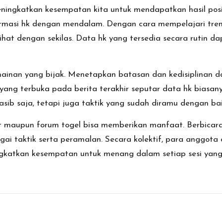
meningkatkan kesempatan kita untuk mendapatkan hasil posi
rmasi hk dengan mendalam. Dengan cara mempelajari trend
hat dengan sekilas. Data hk yang tersedia secara rutin d
rmainan yang bijak. Menetapkan batasan dan kedisiplina
 yang terbuka pada berita terakhir seputar data hk biasany
ib saja, tetapi juga taktik yang sudah diramu dengan bai
maupun forum togel bisa memberikan manfaat. Berbicara 
ai taktik serta peramalan. Secara kolektif, para anggo
ngkatkan kesempatan untuk menang dalam setiap sesi yang 