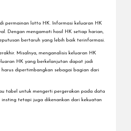
 permainan lotto HK. Informasi keluaran HK
al. Dengan mengamati hasil HK setiap harian,
utusan bertaruh yang lebih baik terinformasi.
rakhir. Misalnya, menganalisis keluaran HK
luaran HK yang berkelanjutan dapat jadi
 harus dipertimbangkan sebagai bagian dari
atau tabel untuk mengerti pergerakan pada data
 insting tetapi juga dikenankan dari kekuatan