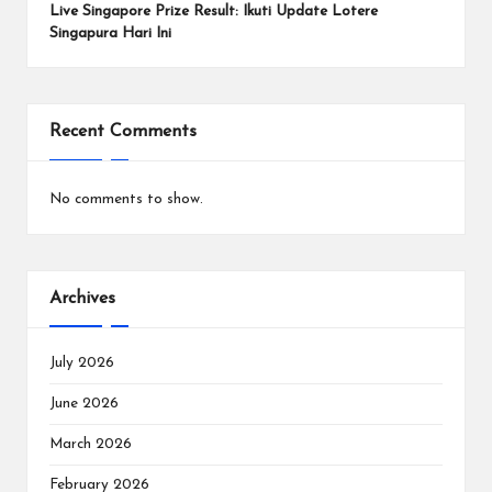
Live Singapore Prize Result: Ikuti Update Lotere
Singapura Hari Ini
Recent Comments
No comments to show.
Archives
July 2026
June 2026
March 2026
February 2026