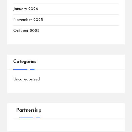
January 2026
November 2025
October 2025
Categories
Uncategorized
Partnership