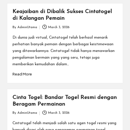
Keajaiban di Dibalik Sukses Cintatogel
di Kalangan Pemain
By
AdminUtama
March 3, 2026
Posted
by
Di dunia judi virtual, Cintatogel telah berhasil menarik
perhatian banyak pemain dengan berbagai keistimewaan
yang ditawarkannya. Cintatogel tidak hanya menawarkan
pengalaman bermain yang yang seru, tetapi juga
memberikan kemudahan dalam…
Read More
Cinta Togel: Bandar Togel Resmi dengan
Beragam Permainan
By
AdminUtama
March 3, 2026
Posted
by
Cintatogel telah menjadi salah satu agen togel resmi yang
banyak dicari oleh para penggemar permainan togel.