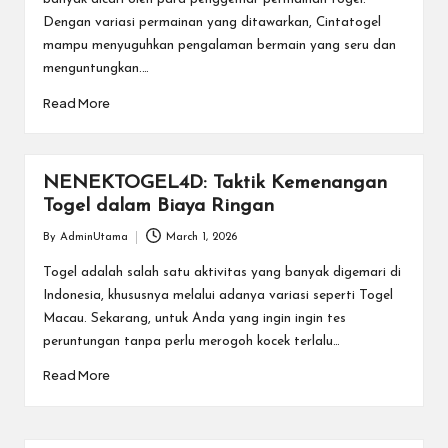
Dengan variasi permainan yang ditawarkan, Cintatogel
mampu menyuguhkan pengalaman bermain yang seru dan
menguntungkan.…
Read More
NENEKTOGEL4D: Taktik Kemenangan
Togel dalam Biaya Ringan
By
AdminUtama
March 1, 2026
Posted
by
Togel adalah salah satu aktivitas yang banyak digemari di
Indonesia, khususnya melalui adanya variasi seperti Togel
Macau. Sekarang, untuk Anda yang ingin ingin tes
peruntungan tanpa perlu merogoh kocek terlalu…
Read More